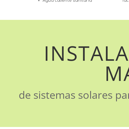
Agua caliente sanitaria
fac
INSTALA
M
de sistemas solares pa