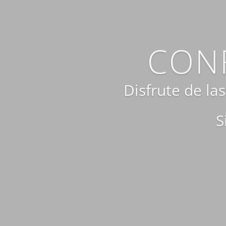
CONF
Disfrute de la
S